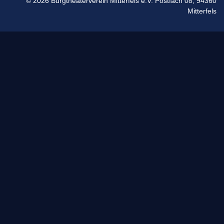
© 2026 Burgtheaterverein Mitterfels e.V. Postfach 08, 94360
Mitterfels