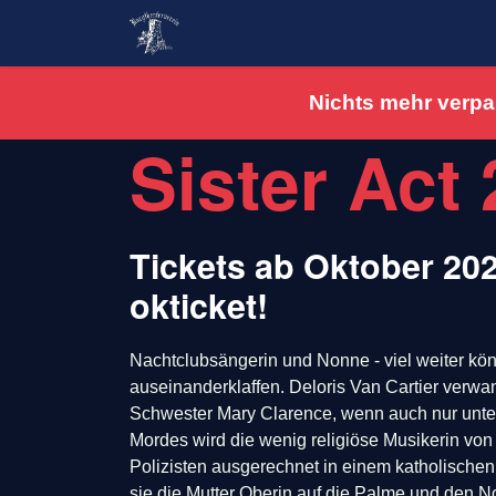
Nichts mehr verpa
Sister Act
Tickets ab Oktober 20
okticket!
Nachtclubsängerin und Nonne - viel weiter k
auseinanderklaffen. Deloris Van Cartier verwa
Schwester Mary Clarence, wenn auch nur unter
Mordes wird die wenig religiöse Musikerin vo
Polizisten ausgerechnet in einem katholischen K
sie die Mutter Oberin auf die Palme und den 