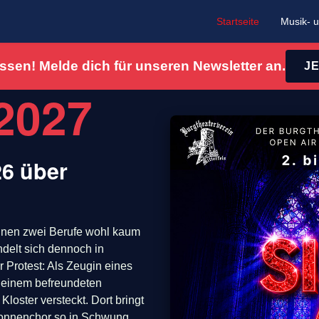
Startseite
Musik- u
ssen! Melde dich für unseren Newsletter an.
J
 2027
26 über
önnen zwei Berufe wohl kaum
ndelt sich dennoch in
 Protest: Als Zeugin eines
n einem befreundeten
loster versteckt. Dort bringt
Nonnenchor so in Schwung,